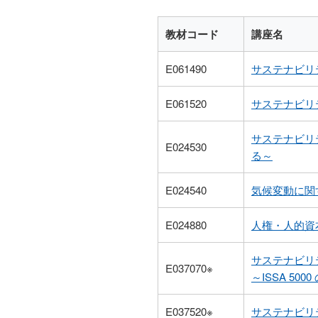
教材コード
講座名
E061490
サステナビリ
E061520
サステナビリ
サステナビリ
E024530
る～
E024540
気候変動に関
E024880
人権・人的資
サステナビリ
E037070※
～ISSA 50
E037520※
サステナビリ