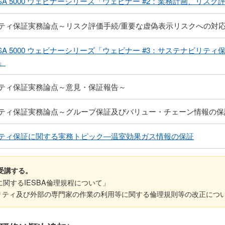
ISSA 5000 ウェビナーシリーズ「ウェビナー #2：業務計画、リス
ティ保証実務論点～リスク評価手続/重要な虚偽表示リスクへの対
ISSA 5000 ウェビナーシリーズ「ウェビナー #3：サステナビリテ
」
ティ保証実務論点～意見・保証報告～
ティ保証実務論点～グループ保証及びバリュー・チェーン情報の保
ティ保証に関する実務トピック―温室効果ガス情報の保証
受講する。
ィに関するIESBA倫理規程について」
リティ及び外部の専門家の作業の利用等に関する倫理規則等の改正につ