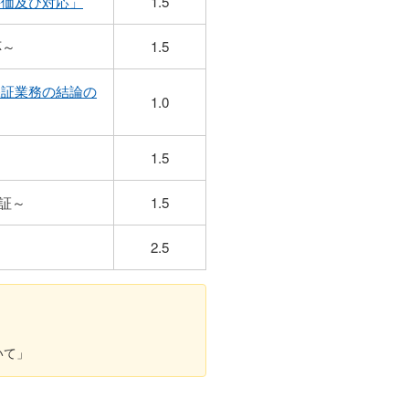
ク評価及び対応」
1.5
応～
1.5
ィ保証業務の結論の
1.0
1.5
証～
1.5
2.5
いて」