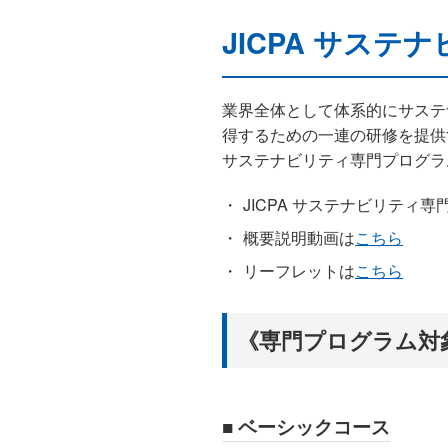
JICPA サス
業界全体として体系的にサステ
得するための一連の研修を提供す
サステナビリティ専門プログラ
JICPA サステナビリティ
概要説明動画は
こちら
リーフレットは
こちら
《専門プログラム対
■ ベーシックコース