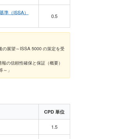
準（ISSA）
0.5
展望～ISSA 5000 の策定を受
ティ情報の信頼性確保と保証（概要）
等～」
CPD 単位
1.5