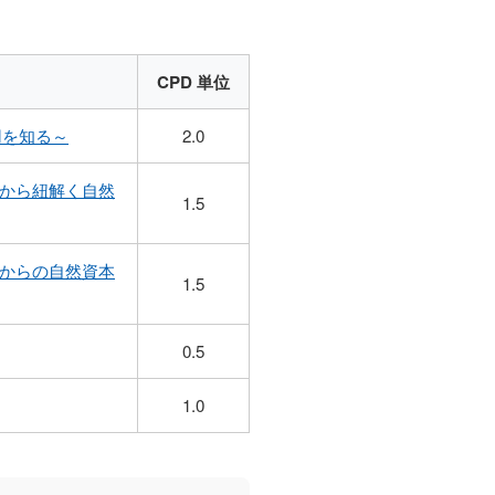
CPD 単位
用を知る～
2.0
見から紐解く自然
1.5
点からの自然資本
1.5
0.5
1.0