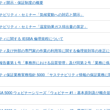
ティ開示・保証制度の概要
サステナビリティ・セミナー「気候変動への対応と開示」
サステナビリティ・セミナー「温室効果ガス排出量の算定」
ィに関する IESBA 倫理規程について
ティ及び外部の専門家の作業の利用等に関する倫理規則等の改正に
報告書第１号「事務所における品質管理」及び同第２号「業務に係
ティ保証業務実務指針 5000 「サステナビリティ情報の保証業務
ISSA 5000 ウェビナーシリーズ「ウェビナー #1：基本原則及び概