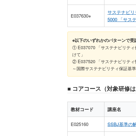
サステナビリ
E037630※
5000 「
※以下のいずれかのパターンで受
① E037070 「サステナビリ
けて」
② E037520 「サステナビリ
～国際サステナビリティ保証基準
■ コアコース（対象研修
教材コード
講座名
E025160
SSBJ基準の