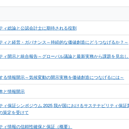
ティ総論と公認会計士に期待される役割
ティと経営・ガバナンス～持続的な価値創造にどうつなげるか？～
ティ開示と統合報告～グローバル議論と最新実務から課題を見出し
する情報開示～気候変動の開示実務を価値創造につなげるには～
本と情報開示
ティ保証シンポジウム 2025 我が国におけるサステナビリティ保
00 の策定を受けて
ティ情報の信頼性確保と保証（概要）