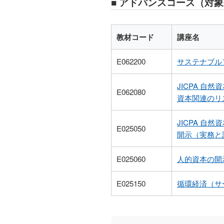
■ アドバンスコース（対
教材コード
講座名
E062200
サステナブル
JICPA 
E062080
資本関連のリ
JICPA 
E025050
開示（実務と
E025060
人的資本の開
E025150
循環経済（サ