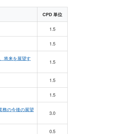
CPD 単位
1.5
1.5
、将来を展望す
1.5
1.5
1.5
証業務の今後の展望
3.0
0.5